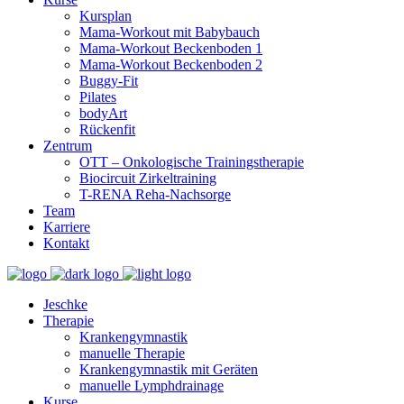
Kursplan
Mama-Workout mit Babybauch
Mama-Workout Beckenboden 1
Mama-Workout Beckenboden 2
Buggy-Fit
Pilates
bodyArt
Rückenfit
Zentrum
OTT – Onkologische Trainingstherapie
Biocircuit Zirkeltraining
T-RENA Reha-Nachsorge
Team
Karriere
Kontakt
Jeschke
Therapie
Krankengymnastik
manuelle Therapie
Krankengymnastik mit Geräten
manuelle Lymphdrainage
Kurse