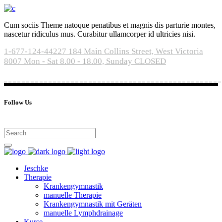
Cum sociis Theme natoque penatibus et magnis dis parturie montes,
nascetur ridiculus mus. Curabitur ullamcorper id ultricies nisi.
1-677-124-44227
184 Main Collins Street, West Victoria
8007
Mon - Sat 8.00 - 18.00, Sunday CLOSED
Follow Us
Jeschke
Therapie
Krankengymnastik
manuelle Therapie
Krankengymnastik mit Geräten
manuelle Lymphdrainage
Kurse