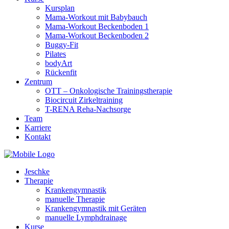
Kursplan
Mama-Workout mit Babybauch
Mama-Workout Beckenboden 1
Mama-Workout Beckenboden 2
Buggy-Fit
Pilates
bodyArt
Rückenfit
Zentrum
OTT – Onkologische Trainingstherapie
Biocircuit Zirkeltraining
T-RENA Reha-Nachsorge
Team
Karriere
Kontakt
Jeschke
Therapie
Krankengymnastik
manuelle Therapie
Krankengymnastik mit Geräten
manuelle Lymphdrainage
Kurse