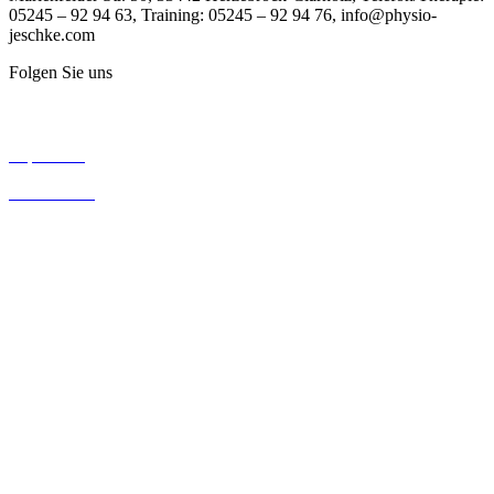
05245 – 92 94 63,
Training:
05245 – 92 94 76, info@physio-
jeschke.com
Folgen Sie uns
Impressum
Datenschutz