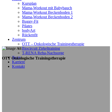
Kursplan
Mama-Workout mit Babybauch
Mama-Workout Beckenboden 1
Mama-Workout Beckenboden 2
Buggy-Fit
Pilates
bodyArt
Rückenfit
Zentrum
OTT – Onkologische Trainingstherapie
Biocircuit Zirkeltraining
T-RENA Reha-Nachsorge
Team
OTT Onkologische Trainingstherapie
Karriere
Kontakt