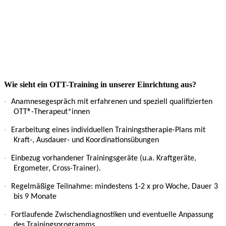
Krebserkrankung bzw. der medizinischen Behandlung (z.B.
Fatigue, Polyneuropathie, Inkontinenz)
·
Verbesserte Lebensqualität und Stärkung der mentalen
Verfassung
·
Ständige Verbesserung der Therapie durch enge Verbindung
zur Forschung im CIO an der Universität Köln
Wie sieht ein OTT-Training in unserer Einrichtung aus?
·
Anamnesegespräch mit erfahrenen und speziell qualifizierten
OTT®-Therapeut*innen
·
Erarbeitung eines individuellen Trainingstherapie-Plans mit
Kraft-, Ausdauer- und Koordinationsübungen
·
Einbezug vorhandener Trainingsgeräte (u.a. Kraftgeräte,
Ergometer, Cross-Trainer).
·
Regelmäßige Teilnahme: mindestens 1-2 x pro Woche,
Dauer 3
bis 9 Monate
·
Fortlaufende Zwischendiagnostiken und eventuelle Anpassung
des Trainingsprogramms